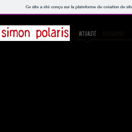
Ce site a été conçu sur la plateforme de création de sit
actualité
discographie